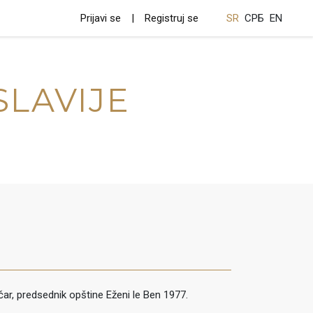
Prijavi se
Registruj se
SR
СРБ
EN
SLAVIJE
ičar, predsednik opštine Eženi le Ben 1977.