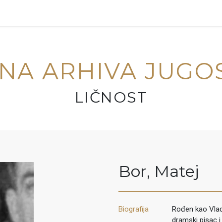
NA ARHIVA JUGO
LIČNOST
Bor
,
Matej
Biografija
Rođen kao Vladi
dramski pisac i