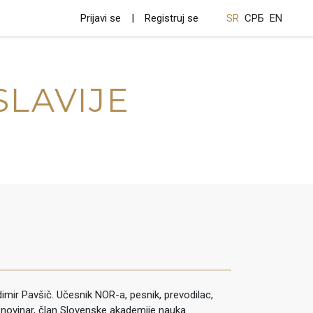
Prijavi se
Registruj se
SR
СРБ
EN
SLAVIJE
mir Pavšič. Učesnik NOR-a, pesnik, prevodilac,
 novinar, član Slovenske akademije nauka.