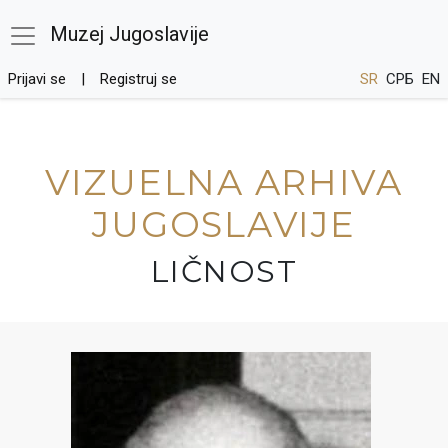
Muzej Jugoslavije
Prijavi se
Registruj se
SR
СРБ
EN
VIZUELNA ARHIVA
JUGOSLAVIJE
LIČNOST