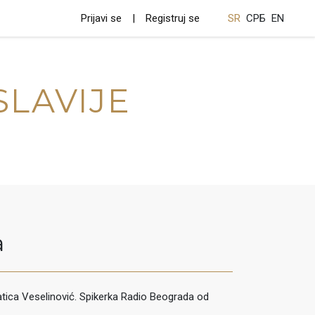
Prijavi se
Registruj se
SR
СРБ
EN
SLAVIJE
a
tica Veselinović. Spikerka Radio Beograda od