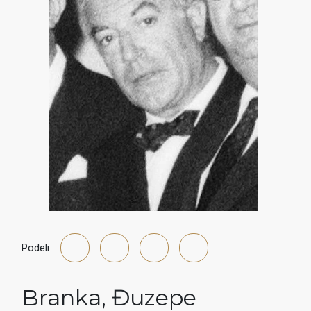
Podeli
Branka
,
Đuzepe