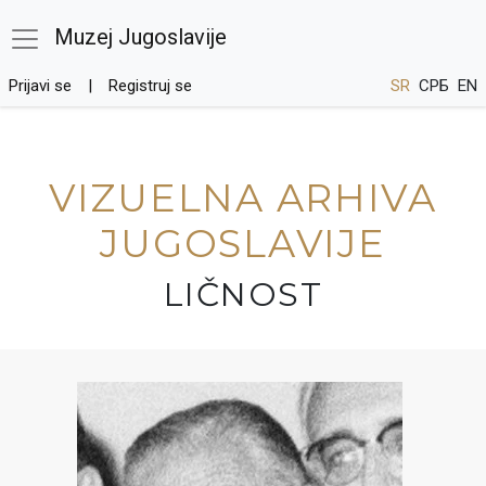
Muzej Jugoslavije
Prijavi se
Registruj se
SR
СРБ
EN
VIZUELNA ARHIVA
JUGOSLAVIJE
LIČNOST