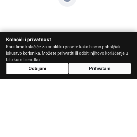
Kolačići i privatnost
Koristimo kolačiće za analitiku posete kako bismo poboljšali
iskustvo korisnika. Možete prihvatiti ili odbiti njihovo korišćenje u
bilo kom trenutku.
Odbijam
Prihvatam
Uz podršku