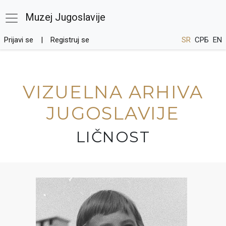
Muzej Jugoslavije
Prijavi se
Registruj se
SR
СРБ
EN
VIZUELNA ARHIVA
JUGOSLAVIJE
LIČNOST