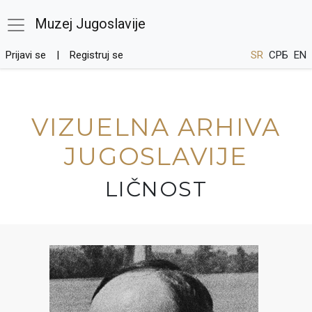
Muzej Jugoslavije
Prijavi se
Registruj se
SR
СРБ
EN
VIZUELNA ARHIVA
JUGOSLAVIJE
LIČNOST