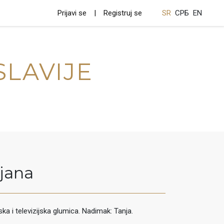
Prijavi se
Registruj se
SR
СРБ
EN
SLAVIJE
jana
ska i televizijska glumica. Nadimak: Tanja.