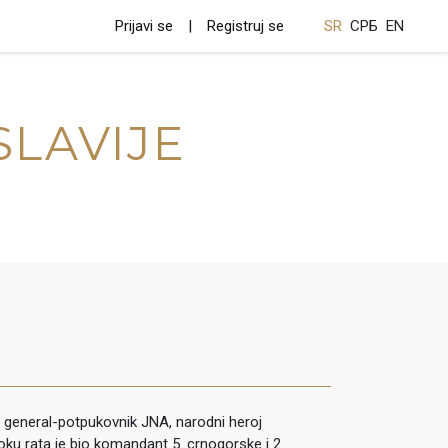
Prijavi se
Registruj se
SR
СРБ
EN
SLAVIJE
 general-potpukovnik JNA, narodni heroj
toku rata je bio komandant 5. crnogorske i 2.