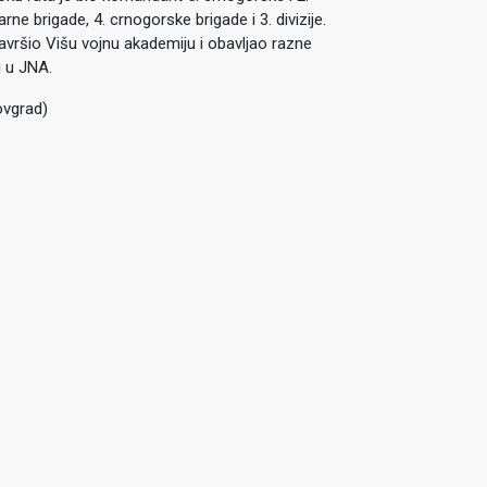
ne brigade, 4. crnogorske brigade i 3. divizije.
avršio Višu vojnu akademiju i obavljao razne
i u JNA.
ovgrad)