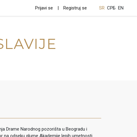
Prijavi se
Registruj se
SR
СРБ
EN
SLAVIJE
inja Drame Narodnog pozorišta u Beogradu i
or na odseku glume Akademije lepih umetnosti.