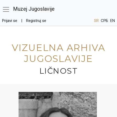
Muzej Jugoslavije
Prijavi se
Registruj se
SR
СРБ
EN
VIZUELNA ARHIVA
JUGOSLAVIJE
LIČNOST