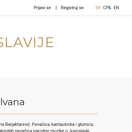
Prijavi se
Registruj se
SR
СРБ
EN
SLAVIJE
ilvana
a Barjaktarević. Pevačica, kantautorka i glumica,
aknutijih pevačica narodne muzike u Jugoslaviji,