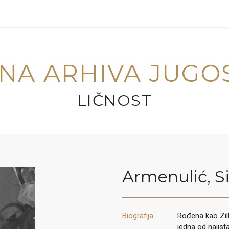
NA ARHIVA JUGO
LIČNOST
Armenulić
,
S
Biografija
Rođena kao Zilh
jedna od najist