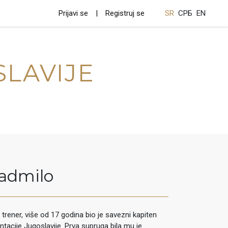
Prijavi se
Registruj se
SR
СРБ
EN
SLAVIJE
admilo
i trener, više od 17 godina bio je savezni kapiten
ntacije Jugoslavije. Prva supruga bila mu je