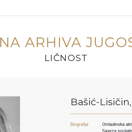
NA ARHIVA JUGO
LIČNOST
Bašić-Lisičin
,
Biografija
Omladinska akti
Saveza socijali