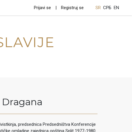
Prijavi se
Registruj se
SR
СРБ
EN
SLAVIJE
Dragana
vistkinja, predsednica Predsedništva Konferencije
stičke omladine zajednica opština Split 1977-1980.