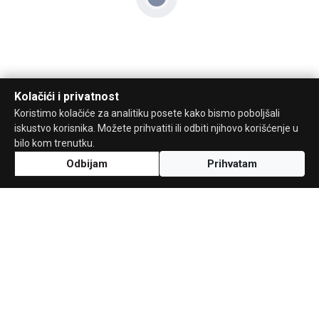
Kolačići i privatnost
Koristimo kolačiće za analitiku posete kako bismo poboljšali
iskustvo korisnika. Možete prihvatiti ili odbiti njihovo korišćenje u
bilo kom trenutku.
Odbijam
Prihvatam
Uz podršku