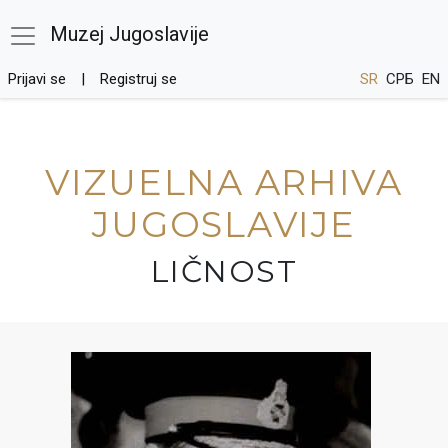
Muzej Jugoslavije
Prijavi se
Registruj se
SR
СРБ
EN
VIZUELNA ARHIVA
JUGOSLAVIJE
LIČNOST