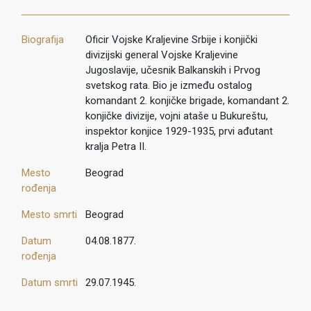
Biografija
Oficir Vojske Kraljevine Srbije i konjički
divizijski general Vojske Kraljevine
Jugoslavije, učesnik Balkanskih i Prvog
svetskog rata. Bio je između ostalog
komandant 2. konjičke brigade, komandant 2.
konjičke divizije, vojni ataše u Bukureštu,
inspektor konjice 1929-1935, prvi ađutant
kralja Petra II.
Mesto
Beograd
rođenja
Mesto smrti
Beograd
Datum
04.08.1877.
rođenja
Datum smrti
29.07.1945.