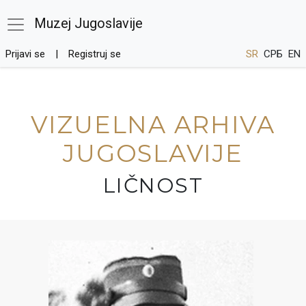
Muzej Jugoslavije
Prijavi se
Registruj se
SR
СРБ
EN
VIZUELNA ARHIVA
JUGOSLAVIJE
LIČNOST