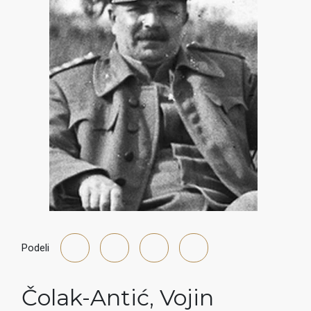
Podeli
Čolak-Antić
,
Vojin