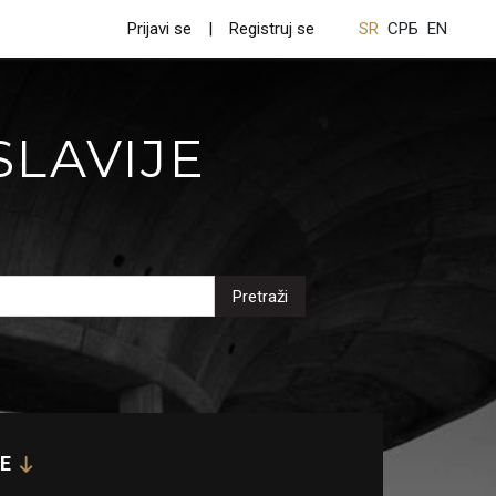
Prijavi se
Registruj se
SR
СРБ
EN
SLAVIJE
Pretraži
E