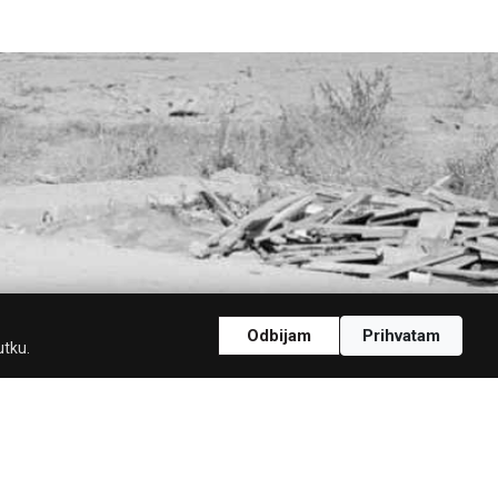
Odbijam
Prihvatam
utku.