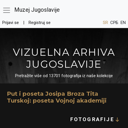
Muzej Jugoslavije
Prijavi se
Registruj se
SR
СРБ
EN
VIZUELNA ARHIVA
JUGOSLAVIJE
Pretražite više od 13701 fotografija iz naše kolekcije
Put i poseta Josipa Broza Tita
Turskoj: poseta Vojnoj akademiji
FOTOGRAFIJE