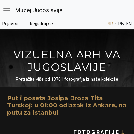
Muzej Jugoslavije
Prijavi se
Registruj se
SR
СРБ
EN
VIZUELNA ARHIVA
JUGOSLAVIJE
Pretražite više od 13701 fotografija iz naše kolekcije
Put i poseta Josipa Broza Tita
Turskoj: u 01:00 odlazak iz Ankare, na
putu za Istanbul
FOTOGRAFIJE