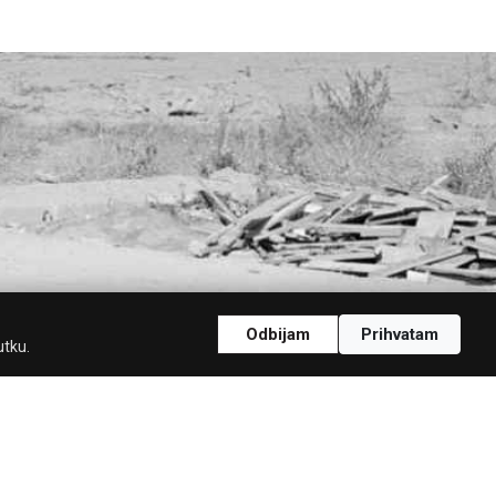
Odbijam
Prihvatam
utku.