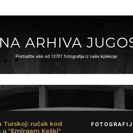
NA ARHIVA JUGO
Pretražite više od 13701 fotografija iz naše kolekcije
a Turskoj: ručak kod
FOTOGRAFIJ
a u "Emirgam Keški"