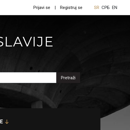
Prijavi se
Registruj se
SR
СРБ
EN
SLAVIJE
Pretraži
E