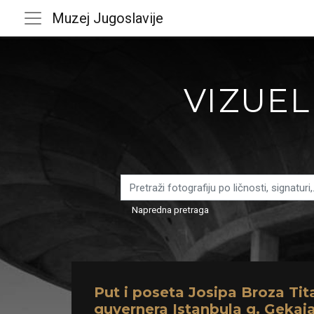
Muzej Jugoslavije
VIZUEL
Napredna pretraga
Put i poseta Josipa Broza Tit
guvernera Istanbula g. Gekaj