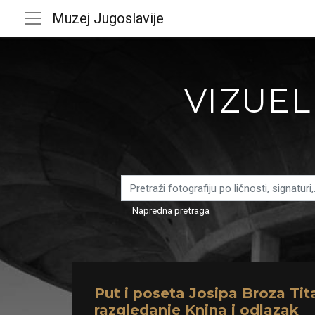
Muzej Jugoslavije
VIZUEL
Napredna pretraga
Put i poseta Josipa Broza Tit
razgledanje Knina i odlazak