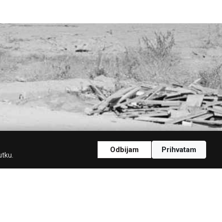
Odbijam
Prihvatam
utku.