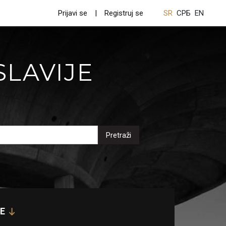
Prijavi se
Registruj se
SR
СРБ
EN
SLAVIJE
Pretraži
E