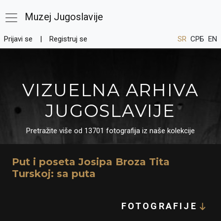
Muzej Jugoslavije
Prijavi se
Registruj se
SR
СРБ
EN
VIZUELNA ARHIVA
JUGOSLAVIJE
Pretražite više od 13701 fotografija iz naše kolekcije
Put i poseta Josipa Broza Tita
Turskoj: sa puta
FOTOGRAFIJE