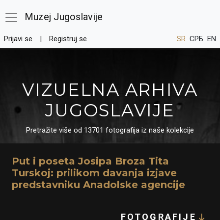
Muzej Jugoslavije
Prijavi se
Registruj se
SR
СРБ
EN
VIZUELNA ARHIVA
JUGOSLAVIJE
Pretražite više od 13701 fotografija iz naše kolekcije
Put i poseta Josipa Broza Tita
Turskoj: prilikom davanja izjave
predstavniku Anadolske agencije
FOTOGRAFIJE