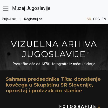
Muzej Jugoslavije
Prijavi se
Registruj se
SR
СРБ
EN
VIZUELNA ARHIVA
JUGOSLAVIJE
Pretražite više od 13701 fotografija iz naše kolekcije
Sahrana predsednika Tita: donošenje
kovčega u Skupštinu SR Slovenije,
oproštaj i prolazak do stanice
FOTOGRAFIJE