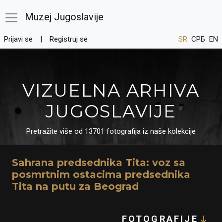
Muzej Jugoslavije
Prijavi se
Registruj se
SR
СРБ
EN
VIZUELNA ARHIVA
JUGOSLAVIJE
Pretražite više od 13701 fotografija iz naše kolekcije
Sahrana predsednika Tita: voz sa
posmrtnim ostacima predsednika
Tita na putu za Beograd
FOTOGRAFIJE