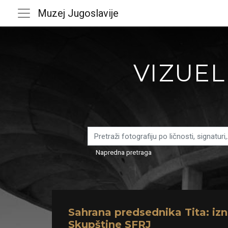
Muzej Jugoslavije
VIZUEL
Napredna pretraga
Sahrana predsednika Tita: iz
Skupštine SFRJ