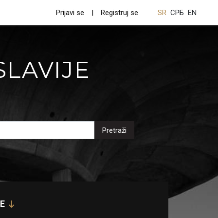
Prijavi se
Registruj se
SR
СРБ
EN
SLAVIJE
Pretraži
E