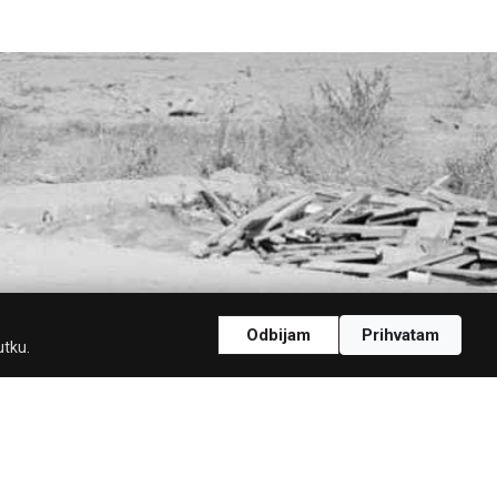
Odbijam
Prihvatam
utku.