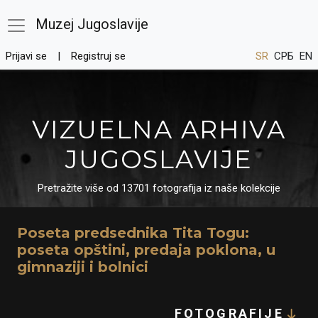
Muzej Jugoslavije
Prijavi se
Registruj se
SR
СРБ
EN
VIZUELNA ARHIVA
JUGOSLAVIJE
Pretražite više od 13701 fotografija iz naše kolekcije
Poseta predsednika Tita Togu:
poseta opštini, predaja poklona, u
gimnaziji i bolnici
FOTOGRAFIJE