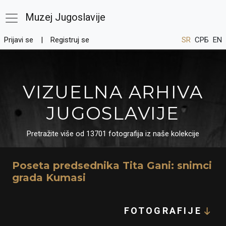
Muzej Jugoslavije
Prijavi se
Registruj se
SR
СРБ
EN
VIZUELNA ARHIVA
JUGOSLAVIJE
Pretražite više od 13701 fotografija iz naše kolekcije
Poseta predsednika Tita Gani: snimci
grada Kumasi
FOTOGRAFIJE