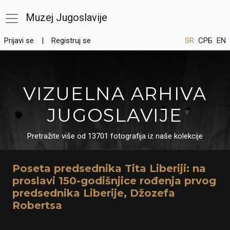
Muzej Jugoslavije
Prijavi se
Registruj se
SR
СРБ
EN
VIZUELNA ARHIVA
JUGOSLAVIJE
Pretražite više od 13701 fotografija iz naše kolekcije
Poseta predsednika Tita Liberiji: na
proslavi 150-godišnjice rođenja prvog
predsednika Liberije, Džozefa
Robertsa