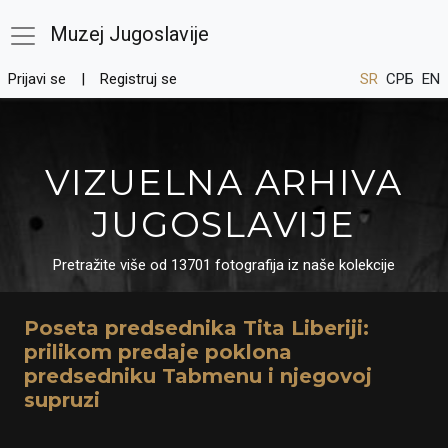
Muzej Jugoslavije
Prijavi se
Registruj se
SR
СРБ
EN
VIZUELNA ARHIVA
JUGOSLAVIJE
Pretražite više od 13701 fotografija iz naše kolekcije
Poseta predsednika Tita Liberiji:
prilikom predaje poklona
predsedniku Tabmenu i njegovoj
supruzi