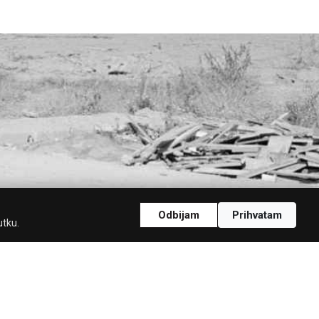
Odbijam
Prihvatam
utku.