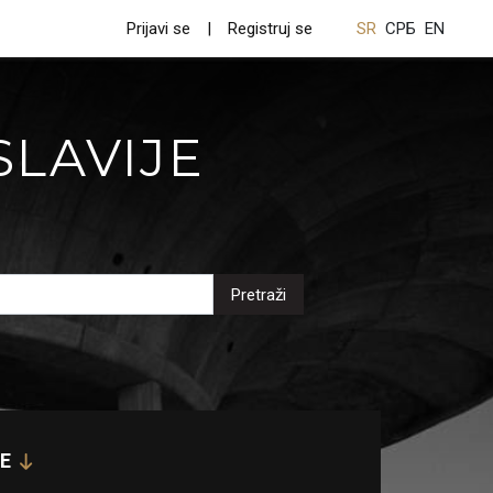
Prijavi se
Registruj se
SR
СРБ
EN
SLAVIJE
Pretraži
E