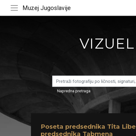
Muzej Jugoslavije
VIZUEL
Napredna pretraga
Poseta predsednika Tita Liber
predsednika Tabmena