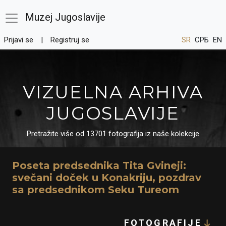
Muzej Jugoslavije
Prijavi se
Registruj se
SR
СРБ
EN
VIZUELNA ARHIVA
JUGOSLAVIJE
Pretražite više od 13701 fotografija iz naše kolekcije
Poseta predsednika Tita Gvineji:
svečani doček u Konakriju, pozdrav
sa predsednikom Seku Tureom
FOTOGRAFIJE