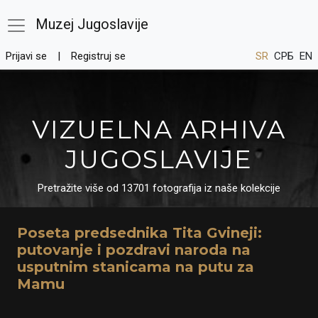
Muzej Jugoslavije
Prijavi se
Registruj se
SR
СРБ
EN
VIZUELNA ARHIVA
JUGOSLAVIJE
Pretražite više od 13701 fotografija iz naše kolekcije
Poseta predsednika Tita Gvineji:
putovanje i pozdravi naroda na
usputnim stanicama na putu za
Mamu