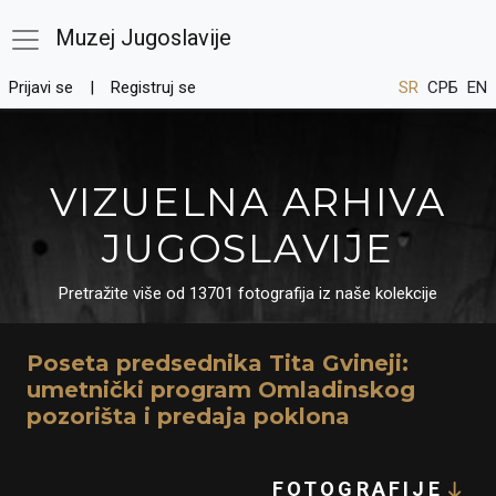
Muzej Jugoslavije
Prijavi se
Registruj se
SR
СРБ
EN
VIZUELNA ARHIVA
JUGOSLAVIJE
Pretražite više od 13701 fotografija iz naše kolekcije
Poseta predsednika Tita Gvineji:
umetnički program Omladinskog
pozorišta i predaja poklona
FOTOGRAFIJE