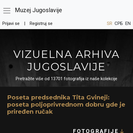
Muzej Jugoslavije
Prijavi se
Registruj se
SR
СРБ
EN
VIZUELNA ARHIVA
JUGOSLAVIJE
Pretražite više od 13701 fotografija iz naše kolekcije
Poseta predsednika Tita Gvineji:
poseta poljoprivrednom dobru gde je
priređen ručak
FOTOGRAFIJE