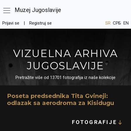
Muzej Jugoslavije
Prijavi se
Registruj se
SR
СРБ
EN
VIZUELNA ARHIVA
JUGOSLAVIJE
Pretražite više od 13701 fotografija iz naše kolekcije
Poseta predsednika Tita Gvineji:
odlazak sa aerodroma za Kisidugu
FOTOGRAFIJE