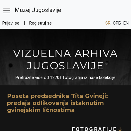
Muzej Jugoslavije
Prijavi se
Registruj se
SR
СРБ
EN
VIZUELNA ARHIVA
JUGOSLAVIJE
Pretražite više od 13701 fotografija iz naše kolekcije
Poseta predsednika Tita Gvineji:
predaja odlikovanja istaknutim
gvinejskim ličnostima
FOTOGRAFIJE