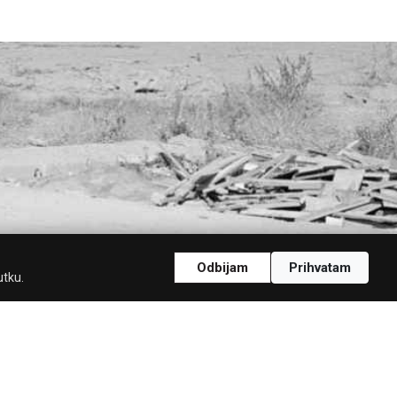
Odbijam
Prihvatam
utku.