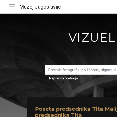
Muzej Jugoslavije
VIZUEL
Napredna pretraga
Poseta predsednika Tita Malij
predsednika Tita