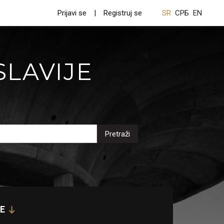
Prijavi se
Registruj se
SR
СРБ
EN
SLAVIJE
Pretraži
E