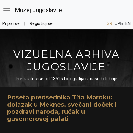
Muzej Jugoslavije
Prijavi se
Registruj se
SR
СРБ
EN
VIZUELNA ARHIVA
JUGOSLAVIJE
Pretražite više od 13515 fotografija iz naše kolekcije
Poseta predsednika Tita Maroku:
dolazak u Meknes, svečani doček i
pozdravi naroda, ručak u
guvernerovoj palati