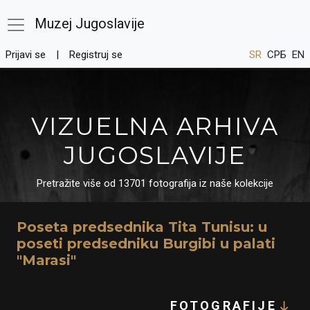
Muzej Jugoslavije
Prijavi se
Registruj se
SR
СРБ
EN
VIZUELNA ARHIVA
JUGOSLAVIJE
Pretražite više od 13701 fotografija iz naše kolekcije
Poseta predsednika Tita Tunisu: u
poseti predsedniku Burgibi u palati
"Marasi"
FOTOGRAFIJE