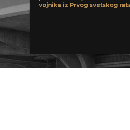
vojnika iz Prvog svetskog rat