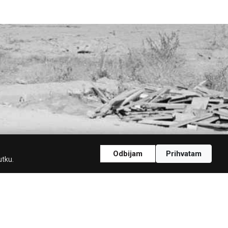
Odbijam
Prihvatam
utku.