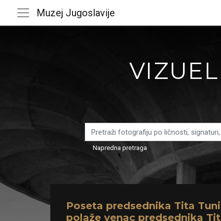
Muzej Jugoslavije
VIZUEL
Napredna pretraga
Poseta predsednika Tita Tuni
polaže venac predsednika Tit