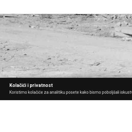
Kolačići i privatnost
Koristimo kolačiće za analitiku posete kako bismo poboljšali iskustvo