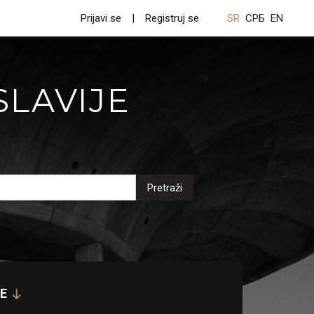
Prijavi se
Registruj se
SR
СРБ
EN
SLAVIJE
Pretraži
E