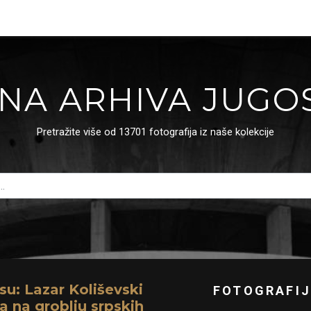
NA ARHIVA JUGO
Pretražite više od 13701 fotografija iz naše kolekcije
su: Lazar Koliševski
FOTOGRAFIJ
a na groblju srpskih