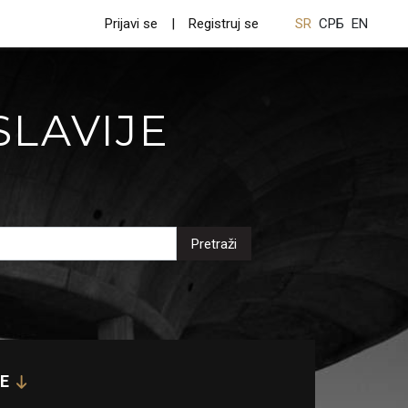
Prijavi se
Registruj se
SR
СРБ
EN
SLAVIJE
Pretraži
E