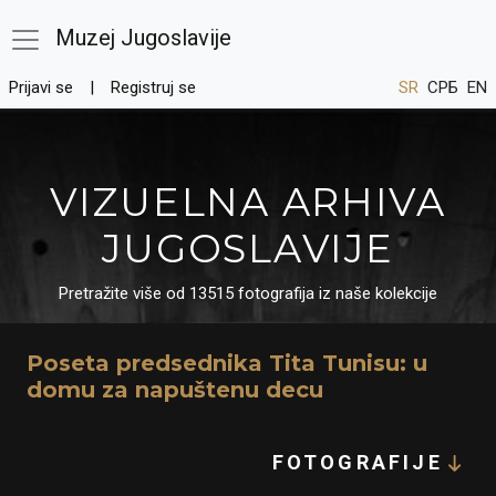
Muzej Jugoslavije
Prijavi se
Registruj se
SR
СРБ
EN
VIZUELNA ARHIVA
JUGOSLAVIJE
Pretražite više od 13515 fotografija iz naše kolekcije
Poseta predsednika Tita Tunisu: u
domu za napuštenu decu
FOTOGRAFIJE