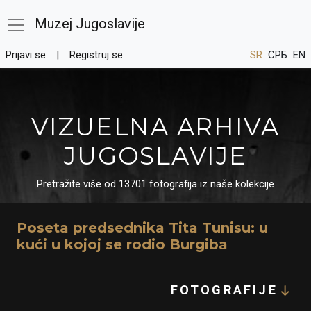
Muzej Jugoslavije
Prijavi se
Registruj se
SR
СРБ
EN
VIZUELNA ARHIVA
JUGOSLAVIJE
Pretražite više od 13701 fotografija iz naše kolekcije
Poseta predsednika Tita Tunisu: u
kući u kojoj se rodio Burgiba
FOTOGRAFIJE