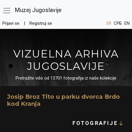
Muzej Jugoslavije
Prijavi se
Registruj se
SR
СРБ
EN
VIZUELNA ARHIVA
JUGOSLAVIJE
Pretražite više od 13701 fotografija iz naše kolekcije
Josip Broz Tito u parku dvorca Brdo
kod Kranja
FOTOGRAFIJE