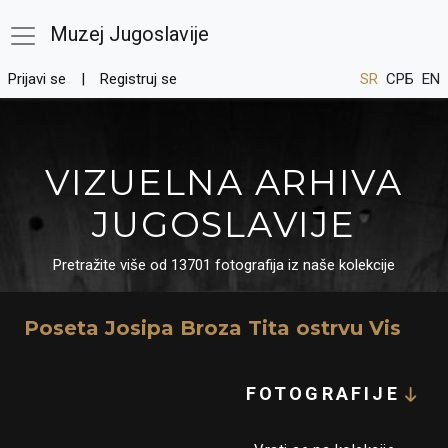
Muzej Jugoslavije
Prijavi se
Registruj se
SR
СРБ
EN
VIZUELNA ARHIVA
JUGOSLAVIJE
Pretražite više od 13701 fotografija iz naše kolekcije
Poseta Josipa Broza Tita ostrvu Vis
FOTOGRAFIJE