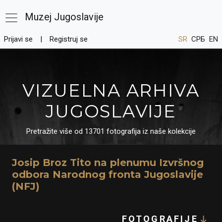
Muzej Jugoslavije
Prijavi se
Registruj se
SR
СРБ
EN
VIZUELNA ARHIVA
JUGOSLAVIJE
Pretražite više od 13701 fotografija iz naše kolekcije
Josip Broz Tito na plenumu Izvršnog
odbora Narodnog fronta Jugoslavije
(NFJ)
FOTOGRAFIJE