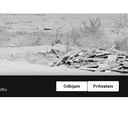
Odbijam
Prihvatam
utku.