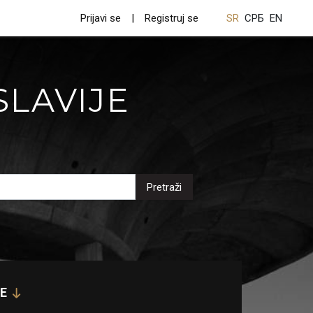
Prijavi se
Registruj se
SR
СРБ
EN
SLAVIJE
Pretraži
E