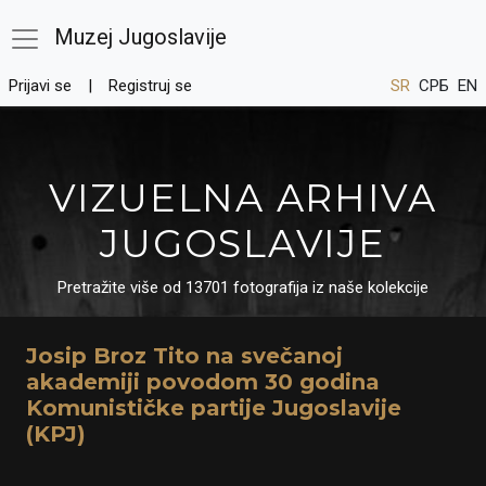
Muzej Jugoslavije
Prijavi se
Registruj se
SR
СРБ
EN
VIZUELNA ARHIVA
JUGOSLAVIJE
Pretražite više od 13701 fotografija iz naše kolekcije
Josip Broz Tito na svečanoj
akademiji povodom 30 godina
Komunističke partije Jugoslavije
(KPJ)