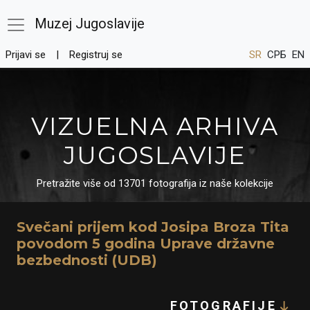
Muzej Jugoslavije
Prijavi se
Registruj se
SR
СРБ
EN
VIZUELNA ARHIVA
JUGOSLAVIJE
Pretražite više od 13701 fotografija iz naše kolekcije
Svečani prijem kod Josipa Broza Tita
povodom 5 godina Uprave državne
bezbednosti (UDB)
FOTOGRAFIJE